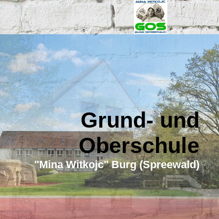
Grund- und
Oberschule
"Mina Witkojc" Burg (Spreewald)