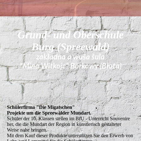
Grund- und Oberschule
Burg (Spreewald)
zakładna a wuša šula
"Mina Witkojc" Bórkowy (Błota)
Schülerfirma "Die Migatschen"
Projekte um die Spreewälder Mundart.
Schüler der 10. Klassen stellen im BfU - Unterricht Souvenire
her, die die Mundart der Region in künstlerisch gestalteter
Weise nahe bringen.
Mit dem Kauf dieser Produkte unterstützen Sie den Erwerb von