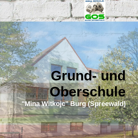
Grund- und
Oberschule
"Mina Witkojc" Burg (Spreewald)