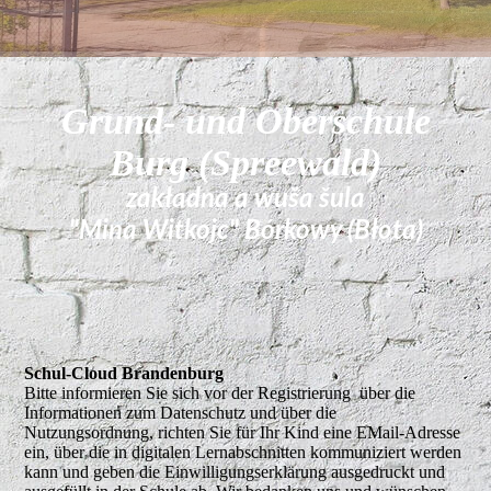
Grund- und Oberschule
Burg (Spreewald)
zakładna a wuša šula
"Mina Witkojc" Bórkowy (Błota)
Schul-Cloud Brandenburg
Bitte informieren Sie sich vor der Registrierung über die
Informationen zum Datenschutz und über die
Nutzungsordnung, richten Sie für Ihr Kind eine EMail-Adresse
ein, über die in digitalen Lernabschnitten kommuniziert werden
kann und geben die Einwilligungserklärung ausgedruckt und